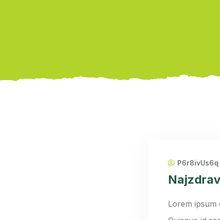
P6r8ivUs6q
Najzdrav
Lorem ipsum do