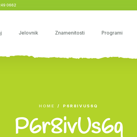
249 0662
j
Jelovnik
Znamenitosti
Programi
HOME
/
P6R8IVUS6Q
P6r8ivUs6q