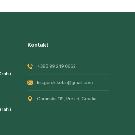
Kontakt
+385 99 249 0662
Grah i
kis.gorskikotar@gmail.com
Goranska 119, Prezid, Croatia
Grah i