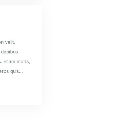
n velit.
e dapibus
. Etiam mollis,
 eros quis…