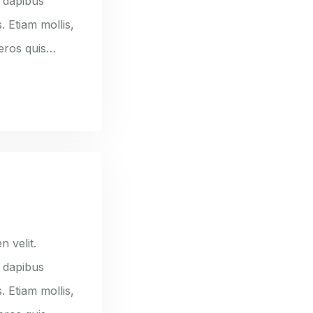
e dapibus
. Etiam mollis,
 eros quis…
n velit.
e dapibus
. Etiam mollis,