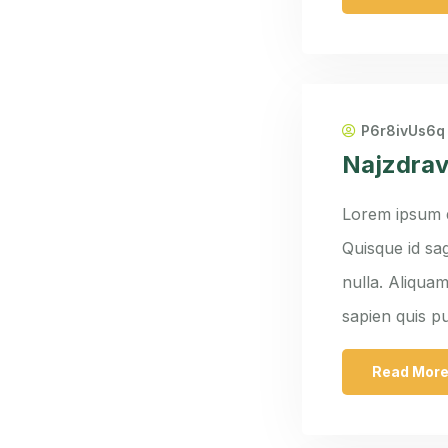
P6r8ivUs6q
Najzdrav
Lorem ipsum do
Quisque id sag
nulla. Aliquam
sapien quis p
Read Mor