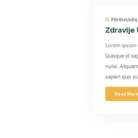
P6r8ivUs6q
Zdravije 
Lorem ipsum do
Quisque id sag
nulla. Aliquam
sapien quis p
Read Mor