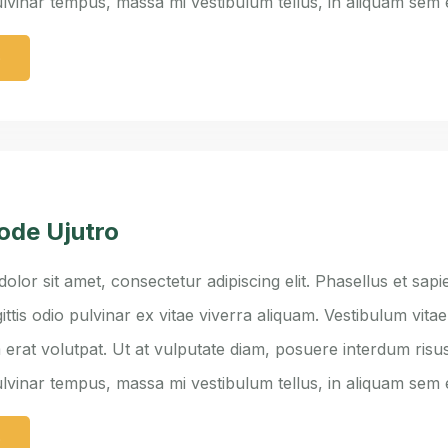
ulvinar tempus, massa mi vestibulum tellus, in aliquam sem
e
Vode Ujutro
lor sit amet, consectetur adipiscing elit. Phasellus et sapie
ittis odio pulvinar ex vitae viverra aliquam. Vestibulum vita
 erat volutpat. Ut at vulputate diam, posuere interdum risus
ulvinar tempus, massa mi vestibulum tellus, in aliquam sem
e