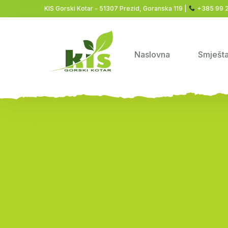
KIS Gorski Kotar - 51307 Prezid, Goranska 119 |
+385 99 
Naslovna
Smješta