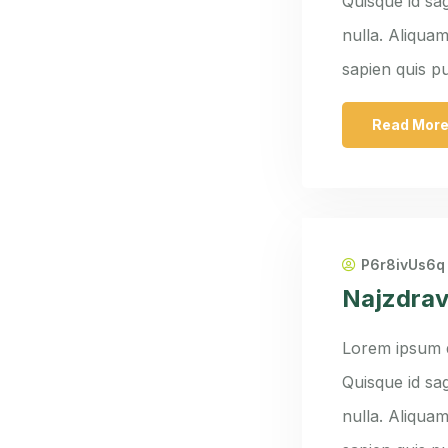
Quisque id sag
nulla. Aliquam
sapien quis p
Read Mor
P6r8ivUs6q
Najzdrav
Lorem ipsum do
Quisque id sag
nulla. Aliquam