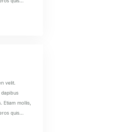
 eros quis…
n velit.
e dapibus
. Etiam mollis,
 eros quis…