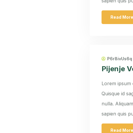
sapien quis p
Read Mor
P6r8ivUs6q
Pijenje 
Lorem ipsum do
Quisque id sag
nulla. Aliquam
sapien quis p
Read Mor