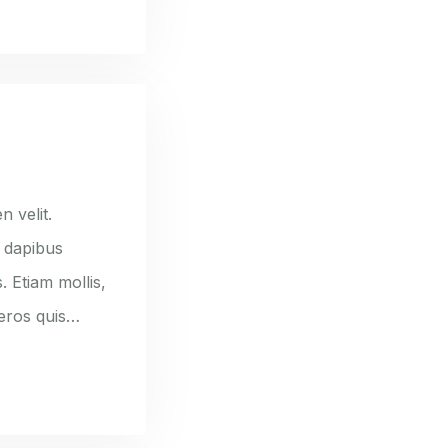
n velit.
e dapibus
. Etiam mollis,
 eros quis…