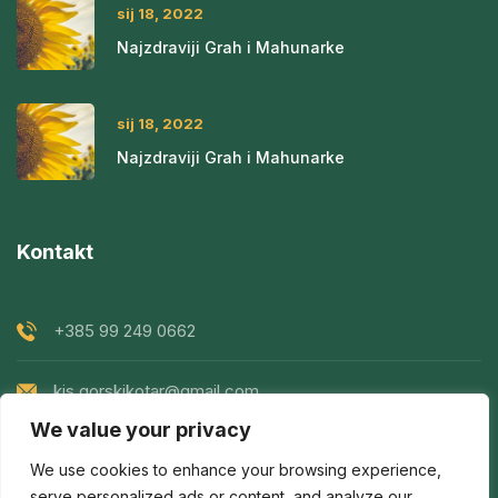
sij 18, 2022
Najzdraviji Grah i Mahunarke
sij 18, 2022
Najzdraviji Grah i Mahunarke
Kontakt
+385 99 249 0662
kis.gorskikotar@gmail.com
We value your privacy
Goranska 119, Prezid, Croatia
We use cookies to enhance your browsing experience,
serve personalized ads or content, and analyze our