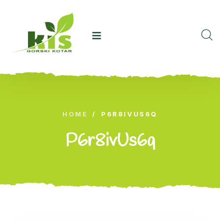
HOME
/
P6R8IVUS6Q
P6r8ivUs6q