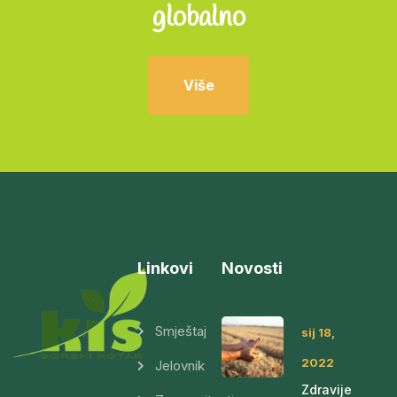
globalno
Više
Linkovi
Novosti
Smještaj
sij 18,
2022
Jelovnik
Zdravije