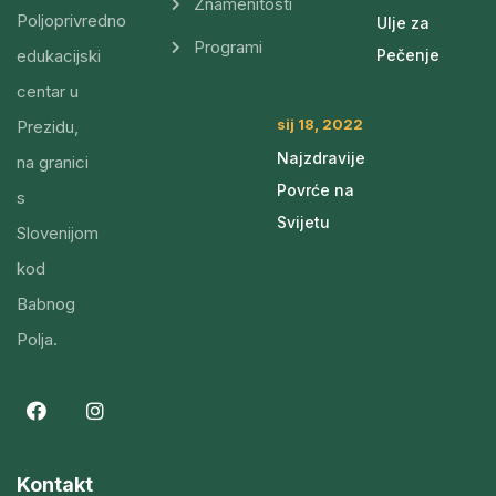
Znamenitosti
Poljoprivredno
Ulje za
Programi
edukacijski
Pečenje
centar u
sij 18, 2022
Prezidu,
Najzdravije
na granici
Povrće na
s
Svijetu
Slovenijom
kod
Babnog
Polja.
Kontakt