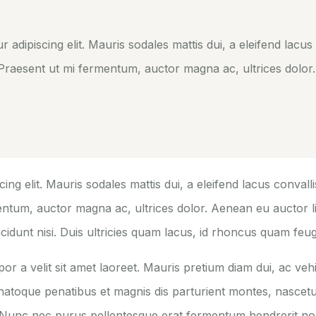
adipiscing elit. Mauris sodales mattis dui, a eleifend lacus
. Praesent ut mi fermentum, auctor magna ac, ultrices dolor.
ng elit. Mauris sodales mattis dui, a eleifend lacus convalli
entum, auctor magna ac, ultrices dolor. Aenean eu auctor lig
idunt nisi. Duis ultricies quam lacus, id rhoncus quam feugia
r a velit sit amet laoreet. Mauris pretium diam dui, ac veh
 natoque penatibus et magnis dis parturient montes, nascetu
 Nunc nec purus pellentesque erat fermentum hendrerit non 