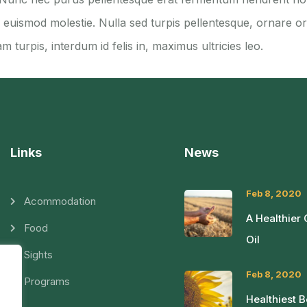
uismod molestie. Nulla sed turpis pellentesque, ornare orci
m turpis, interdum id felis in, maximus ultricies leo.
Links
News
Feb 8, 2020
Acommodation
A Healthier
Food
Oil
Sights
Feb 8, 2020
Programs
Healthiest 