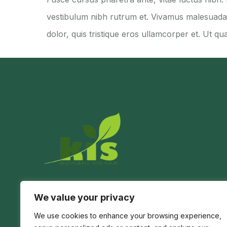
vestibulum nibh rutrum et. Vivamus malesuada e
dolor, quis tristique eros ullamcorper et. Ut qua
Agricultural & Education Center located in
We value your privacy
Prezid, Croatia.
We use cookies to enhance your browsing experience,