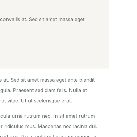
 convallis at. Sed sit amet massa eget
s at. Sed sit amet massa eget ante blandit
ula. Praesent sed diam felis. Nulla et
t vitae. Ut ut scelerisque erat.
icula urna rutrum nec. In sit amet rutrum
r ridiculus mus. Maecenas nec lacinia dui.
id orci. Proin volutpat aliquam mauris, a