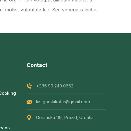
 mollis, vulputate leo. Sed venenatis lectus
Contact
+385 99 249 0662
 Cooking
kis.gorskikotar@gmail.com
Goranska 119, Prezid, Croatia
Beans